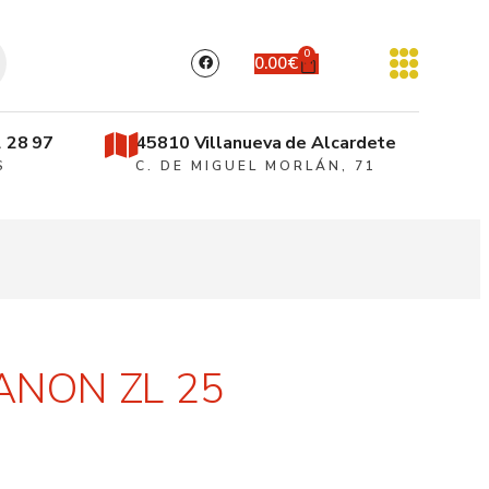
0
0.00
€
 28 97
45810 Villanueva de Alcardete
S
C. DE MIGUEL MORLÁN, 71
ANON ZL 25