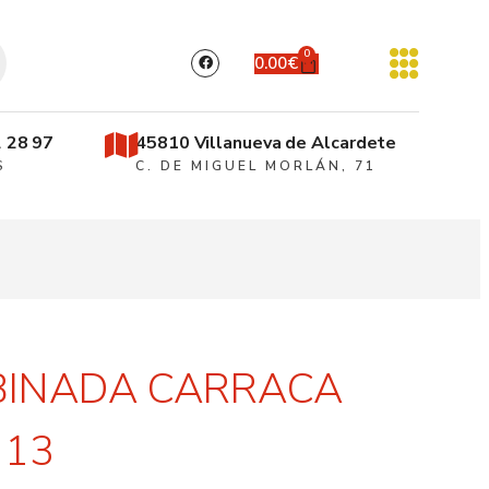
0
0.00
€
 28 97
45810 Villanueva de Alcardete
S
C. DE MIGUEL MORLÁN, 71
BINADA CARRACA
 13