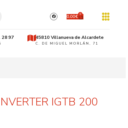
0
0.00
€
 28 97
45810 Villanueva de Alcardete
S
C. DE MIGUEL MORLÁN, 71
NVERTER IGTB 200