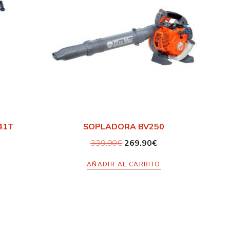
41T
SOPLADORA BV250
339.90
€
269.90
€
AÑADIR AL CARRITO