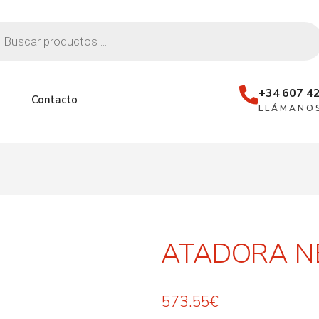
+34 607 42
Contacto
LLÁMANO
ATADORA N
573.55
€