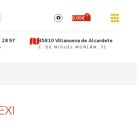
0
0.00
€
 28 97
45810 Villanueva de Alcardete
S
C. DE MIGUEL MORLÁN, 71
EXI